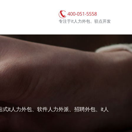
400-051-5558
专注于it人力外包、驻点开发
it人力外包、软件人力外派、招聘外包、it人