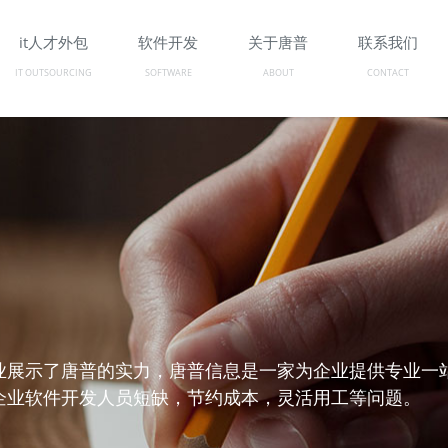
it人才外包
软件开发
关于唐普
联系我们
IT OUTSOURCING
SOFTWARE
ABOUT
CONTACT
展示了唐普的实力，唐普信息是一家为企业提供专业一站式
企业软件开发人员短缺，节约成本，灵活用工等问题。