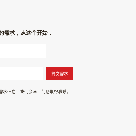
的需求，从这个开始：
写需求信息，我们会马上与您取得联系。