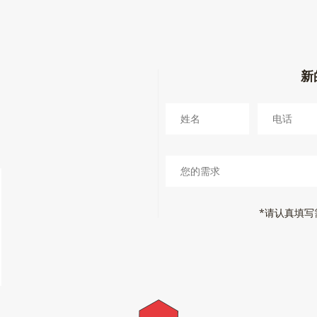
新
*请认真填